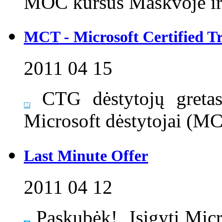
MOC kursus Maskvoje ir 
MCT - Microsoft Certified T
2011 04 15
CTG dėstytojų gretas p
Microsoft dėstytojai (MCT
Last Minute Offer
2011 04 12
Paskubėk! Įsigyti Mic