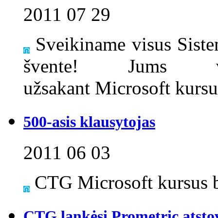
2011 07 29
Sveikiname visus Siste
švente! Jums v
užsakant Microsoft kurs
500-asis klausytojas
2011 06 03
CTG Microsoft kursus ba
CTG lankėsi Prometric atst