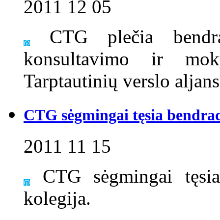
2011 12 05
CTG plečia bendra
konsultavimo ir mo
Tarptautinių verslo aljan
CTG sėgmingai tęsia bendra
2011 11 15
CTG sėgmingai tęsia 
kolegija.