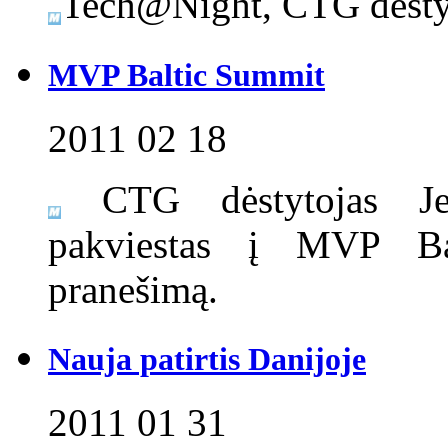
Tech@Night, CTG dėstyt
MVP Baltic Summit
2011 02 18
CTG dėstytojas Jev
pakviestas į MVP Bal
pranešimą.
Nauja patirtis Danijoje
2011 01 31