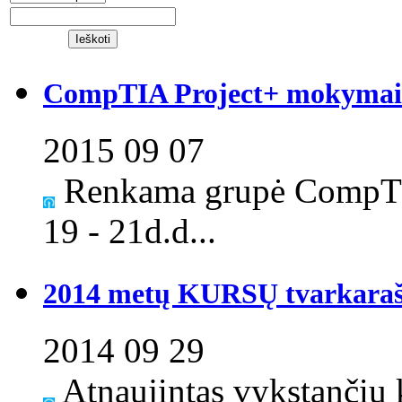
CompTIA Project+ mokymai S
2015 09 07
Renkama grupė CompTI
19 - 21d.d...
2014 metų KURSŲ tvarkaraš
2014 09 29
Atnaujintas vykstančių k