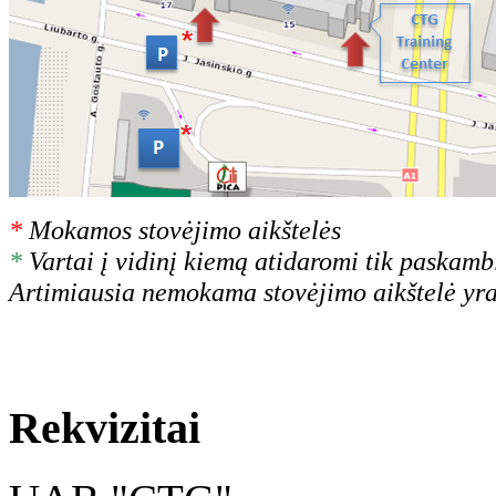
*
Mokamos stovėjimo aikštelės
*
Vartai į vidinį kiemą atidaromi tik paskam
Artimiausia nemokama stovėjimo aikštelė yr
Rekvizitai