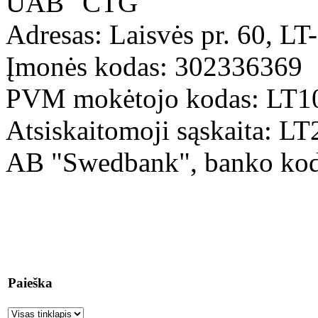
UAB "CTG"
Adresas: Laisvės pr. 60, LT
Įmonės kodas: 302336369
PVM mokėtojo kodas: LT1
Atsiskaitomoji sąskaita: 
AB "Swedbank", banko ko
Paieška