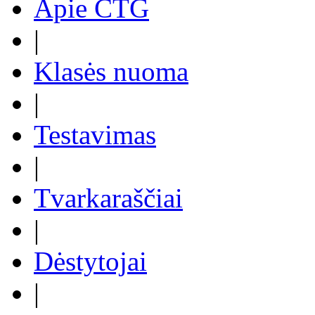
Apie CTG
|
Klasės nuoma
|
Testavimas
|
Tvarkaraščiai
|
Dėstytojai
|