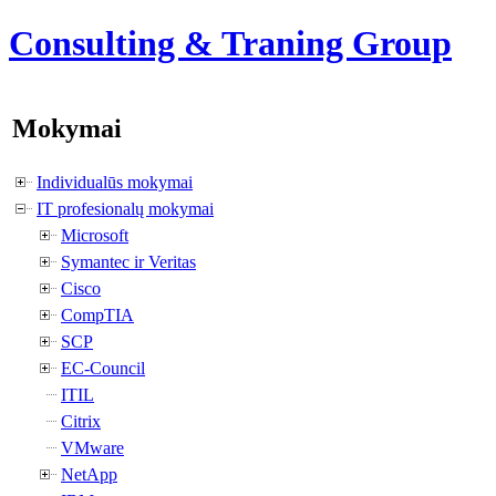
Consulting & Traning Group
Mokymai
Individualūs mokymai
IT profesionalų mokymai
Microsoft
Symantec ir Veritas
Cisco
CompTIA
SCP
EC-Council
ITIL
Citrix
VMware
NetApp