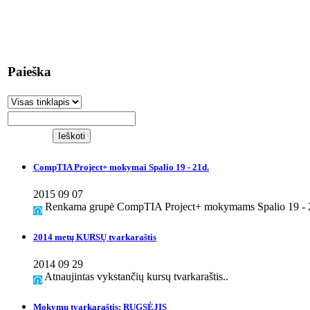
Paieška
CompTIA Project+ mokymai Spalio 19 - 21d.
2015 09 07
Renkama grupė CompTIA Project+ mokymams Spalio 19 - 2
2014 metų KURSŲ tvarkaraštis
2014 09 29
Atnaujintas vykstančių kursų tvarkaraštis..
Mokymų tvarkaraštis: RUGSĖJIS