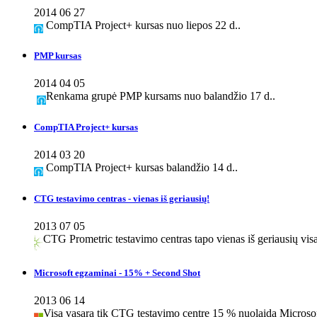
2014 06 27
CompTIA Project+ kursas nuo liepos 22 d..
PMP kursas
2014 04 05
Renkama grupė PMP kursams nuo balandžio 17 d..
CompTIA Project+ kursas
2014 03 20
CompTIA Project+ kursas balandžio 14 d..
CTG testavimo centras - vienas iš geriausių!
2013 07 05
CTG Prometric testavimo centras tapo vienas iš geriausių v
Microsoft egzaminai - 15% + Second Shot
2013 06 14
Visą vasarą tik CTG testavimo centre 15 % nuolaida Microso