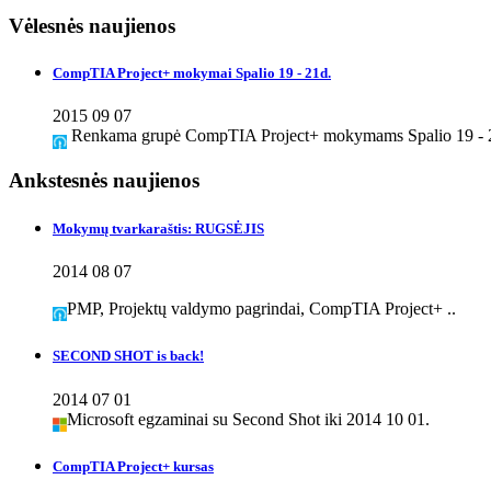
Vėlesnės naujienos
CompTIA Project+ mokymai Spalio 19 - 21d.
2015 09 07
Renkama grupė CompTIA Project+ mokymams Spalio 19 - 2
Ankstesnės naujienos
Mokymų tvarkaraštis: RUGSĖJIS
2014 08 07
PMP, Projektų valdymo pagrindai, CompTIA Project+ ..
SECOND SHOT is back!
2014 07 01
Microsoft egzaminai su Second Shot iki 2014 10 01.
CompTIA Project+ kursas