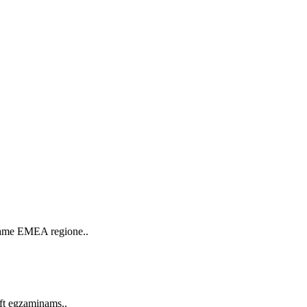
isame EMEA regione..
ft egzaminams..