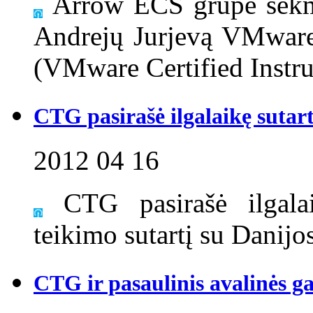
Arrow ECS grupė sėkmi
Andrejų Jurjevą VMware 
(VMware Certified Instru
CTG pasirašė ilgalaikę sutart
2012 04 16
CTG pasirašė ilgala
teikimo sutartį su Danij
CTG ir pasaulinis avalinės 