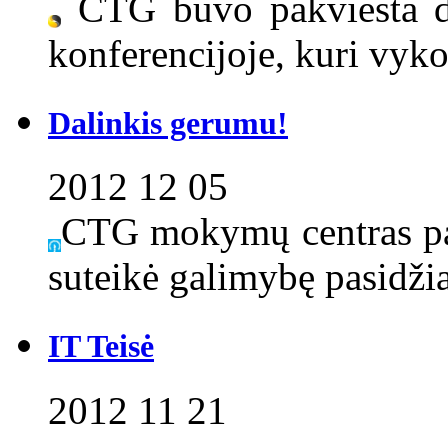
CTG buvo pakviesta 
konferencijoje, kuri vyk
Dalinkis gerumu!
2012 12 05
CTG mokymų centras pa
suteikė galimybę pasidžia
IT Teisė
2012 11 21