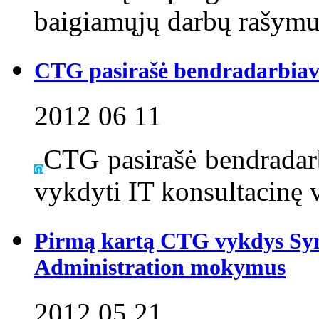
baigiamųjų darbų rašymu
CTG pasirašė bendradarbiav
2012 06 11
CTG pasirašė bendradar
vykdyti IT konsultacinę v
Pirmą kartą CTG vykdys Sy
Administration mokymus
2012 05 21