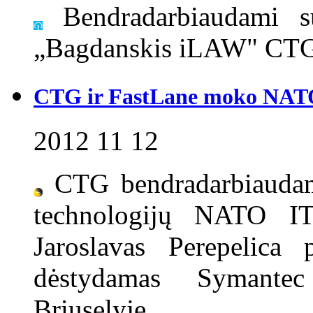
Bendradarbiaudami su
„Bagdanskis iLAW" CTG 
CTG ir FastLane moko NATO 
2012 11 12
CTG bendradarbiauda
technologijų NATO IT 
Jaroslavas Perepelica 
dėstydamas Symante
Briuselyje.