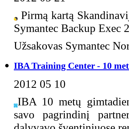
Pirmą kartą Skandinavi
Symantec Backup Exec 20
Užsakovas Symantec Nord
IBA Training Center - 10 me
2012 05 10
IBA 10 metų gimtadien
savo pagrindinį partne
dalyvavo šventiniuose re