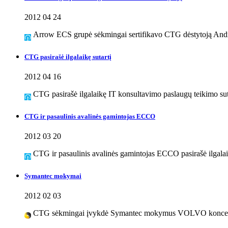
2012 04 24
Arrow ECS grupė sėkmingai sertifikavo CTG dėstytoją Andre
CTG pasirašė ilgalaikę sutartį
2012 04 16
CTG pasirašė ilgalaikę IT konsultavimo paslaugų teikimo su
CTG ir pasaulinis avalinės gamintojas ECCO
2012 03 20
CTG ir pasaulinis avalinės gamintojas ECCO pasirašė ilgalaik
Symantec mokymai
2012 02 03
CTG sėkmingai įvykdė Symantec mokymus VOLVO koncer