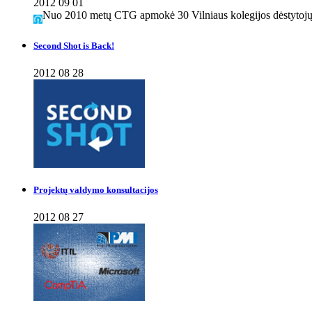
2012 09 01
Nuo 2010 metų CTG apmokė 30 Vilniaus kolegijos dėstytojų i
Second Shot is Back!
2012 08 28
Projektų valdymo konsultacijos
2012 08 27