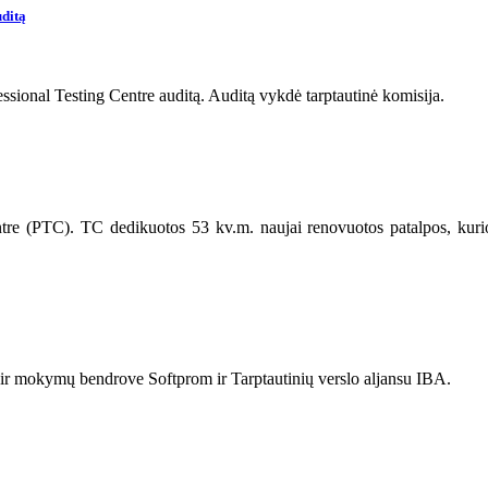
ditą
onal Testing Centre auditą. Auditą vykdė tarptautinė komisija.
ntre (PTC). TC dedikuotos 53 kv.m. naujai renovuotos patalpos, kur
r mokymų bendrove Softprom ir Tarptautinių verslo aljansu IBA.