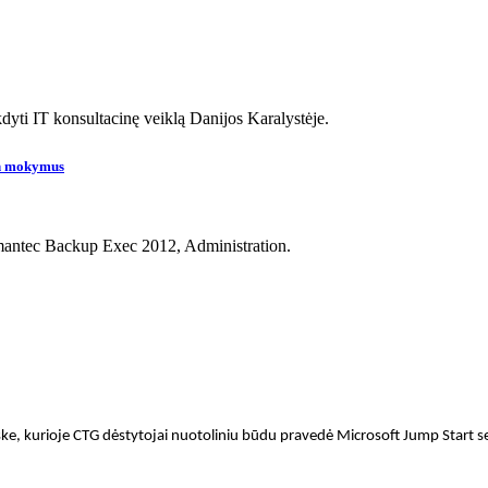
yti IT konsultacinę veiklą Danijos Karalystėje.
on mokymus
mantec Backup Exec 2012, Administration.
ke, kurioje CTG dėstytojai nuotoliniu būdu pravedė Microsoft Jump Start se