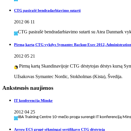
CTG pasirašė bendradarbiavimo sutarti
2012 06 11
CTG pasirašė bendradarbiavimo sutarti su Atea Danmark vykd
Pirmą kartą CTG vykdys Symantec Backup Exec 2012, Administrati
2012 05 21
Pirmą kartą Skandinavijoje CTG dėstytojas dėstys kursą Sy
Užsakovas Symantec Nordic, Stokholmas (Kista), Švedija.
Ankstesnės naujienos
IT konferencija Minske
2012 04 25
IBA Training Centre 10-mečio proga surengė IT konferenciją Mins
Arrow ECS grupė sėkmingai sertifikavo CTG dėstytoją