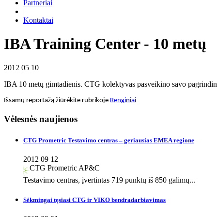
Partneriai
|
Kontaktai
IBA Training Center - 10 metų
2012 05 10
IBA 10 metų gimtadienis. CTG kolektyvas pasveikino savo pagrindinį p
Išsamų reportažą žiūrėkite rubrikoje
Renginiai
Vėlesnės naujienos
CTG Prometric Testavimo centras – geriausias EMEA regione
2012 09 12
CTG Prometric AP&C
Testavimo centras, įvertintas 719 punktų iš 850 galimų...
Sėkmingai tęsiasi CTG ir VIKO bendradarbiavimas