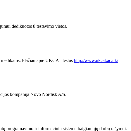
ui dedikuotos 8 testavimo vietos.
 medikams. Plačiau apie UKCAT testus
http://www.ukcat.ac.uk/
macijos kompanija Novo Nordisk A/S.
ntų programavimo ir informacinių sistemų baigiamųjų darbų rašymui.