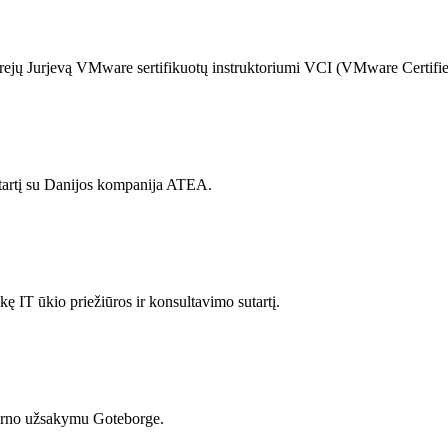
jų Jurjevą VMware sertifikuotų instruktoriumi VCI (VMware Certified
tartį su Danijos kompanija ATEA.
ę IT ūkio priežiūros ir konsultavimo sutartį.
no užsakymu Goteborge.