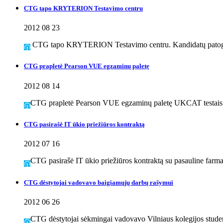
CTG tapo KRYTERION Testavimo centru
2012 08 23
CTG tapo KRYTERION Testavimo centru. Kandidatų patogum
CTG prapletė Pearson VUE egzaminų paletę
2012 08 14
CTG prapletė Pearson VUE egzaminų paletę UKCAT testais
CTG pasirašė IT ūkio priežiūros kontraktą
2012 07 16
CTG pasirašė IT ūkio priežiūros kontraktą su pasauline far
CTG dėstytojai vadovavo baigiamųjų darbų rašymui
2012 06 26
CTG dėstytojai sėkmingai vadovavo Vilniaus kolegijos stude