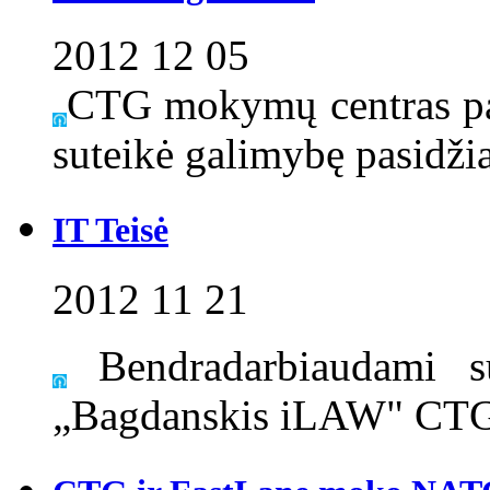
2012 12 05
CTG mokymų centras pa
suteikė galimybę pasidžia
IT Teisė
2012 11 21
Bendradarbiaudami su
„Bagdanskis iLAW" CTG 