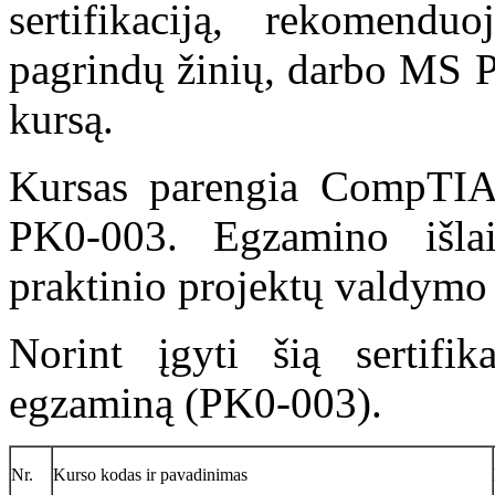
sertifikaciją, rekomendu
pagrindų žinių, darbo MS Pr
kursą.
Kursas parengia CompTIA 
PK0-003. Egzamino išla
praktinio projektų valdymo p
Norint įgyti šią sertifik
egzaminą (PK0-003).
Nr.
Kurso kodas ir pavadinimas