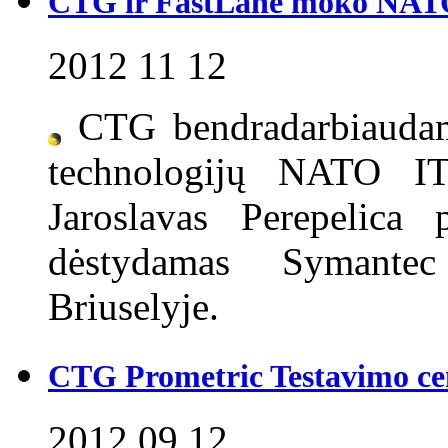
CTG ir FastLane moko NATO 
2012 11 12
CTG bendradarbiauda
technologijų NATO IT 
Jaroslavas Perepelica 
dėstydamas Symante
Briuselyje.
CTG Prometric Testavimo ce
2012 09 12