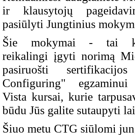
ir klausytojų pageidav
pasiūlyti Jungtinius mokym
Šie mokymai - tai ke
reikalingi įgyti norimą Mic
pasiruošti sertifikac
Configuring" egzamin
Vista kursai, kurie tarpusa
būdu Jūs galite sutaupyti lai
Šiuo metu CTG siūlomi jung