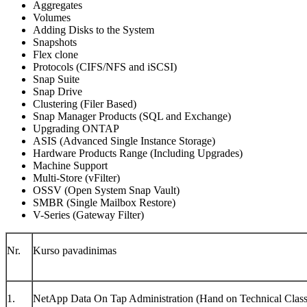
Aggregates
Volumes
Adding Disks to the System
Snapshots
Flex clone
Protocols (CIFS/NFS and iSCSI)
Snap Suite
Snap Drive
Clustering (Filer Based)
Snap Manager Products (SQL and Exchange)
Upgrading ONTAP
ASIS (Advanced Single Instance Storage)
Hardware Products Range (Including Upgrades)
Machine Support
Multi-Store (vFilter)
OSSV (Open System Snap Vault)
SMBR (Single Mailbox Restore)
V-Series (Gateway Filter)
Nr.
Kurso pavadinimas
1.
NetApp Data On Tap Administration (Hand on Technical Class