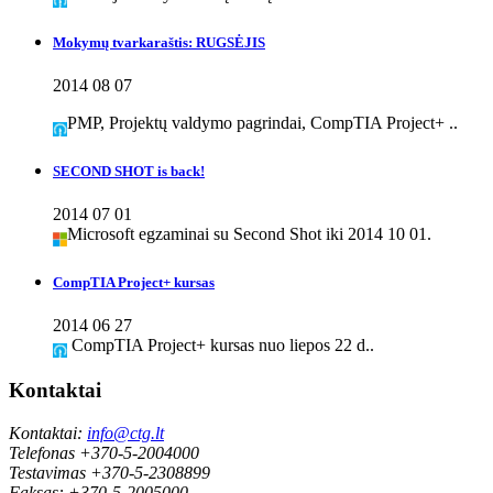
Mokymų tvarkaraštis: RUGSĖJIS
2014 08 07
PMP, Projektų valdymo pagrindai, CompTIA Project+ ..
SECOND SHOT is back!
2014 07 01
Microsoft egzaminai su Second Shot iki 2014 10 01.
CompTIA Project+ kursas
2014 06 27
CompTIA Project+ kursas nuo liepos 22 d..
Kontaktai
Kontaktai:
info@ctg.lt
Telefonas +370-5-2004000
Testavimas +370-5-2308899
Faksas: +370-5-2005000