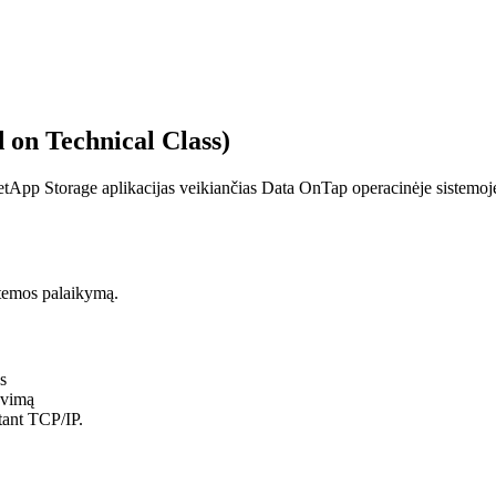
on Technical Class)
NetApp Storage aplikacijas veikiančias Data OnTap operacinėje sistem
istemos palaikymą.
s
avimą
itant TCP/IP.