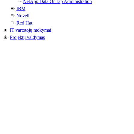
NetApp Data OnTap Administration
IBM
Novell
Red Hat
IT vartotojų mokymai
Projektų valdymas