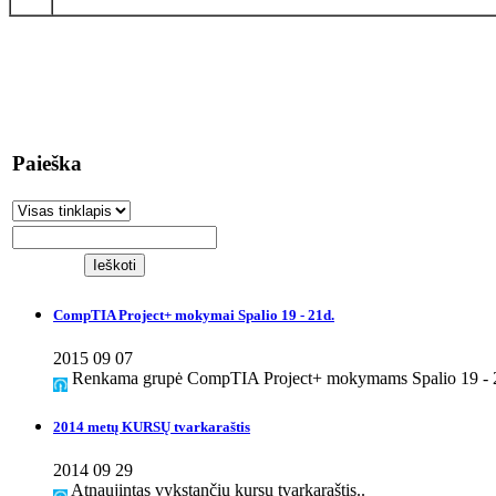
Paieška
CompTIA Project+ mokymai Spalio 19 - 21d.
2015 09 07
Renkama grupė CompTIA Project+ mokymams Spalio 19 - 2
2014 metų KURSŲ tvarkaraštis
2014 09 29
Atnaujintas vykstančių kursų tvarkaraštis..