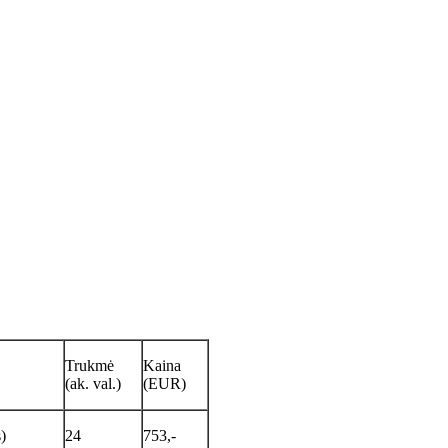
Trukmė
Kaina
(ak. val.)
(EUR)
)
24
753,-