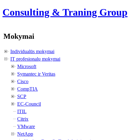
Consulting & Traning Group
Mokymai
Individualūs mokymai
IT profesionalų mokymai
Microsoft
Symantec ir Veritas
Cisco
CompTIA
SCP
EC-Council
ITIL
Citrix
VMware
NetApp