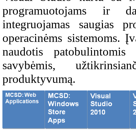
programuotojams ir d
integruojamas saugias p
operacinėms sistemoms. Įva
naudotis patobulintomis 
savybėmis, užtikrins
produktyvumą.