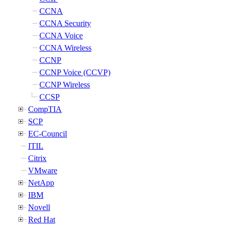
CCNA
CCNA Security
CCNA Voice
CCNA Wireless
CCNP
CCNP Voice (CCVP)
CCNP Wireless
CCSP
CompTIA
SCP
EC-Council
ITIL
Citrix
VMware
NetApp
IBM
Novell
Red Hat