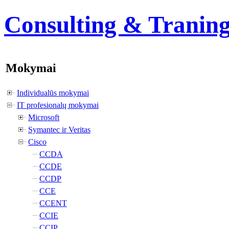
Consulting & Tranin
Mokymai
Individualūs mokymai
IT profesionalų mokymai
Microsoft
Symantec ir Veritas
Cisco
CCDA
CCDE
CCDP
CCE
CCENT
CCIE
CCIP