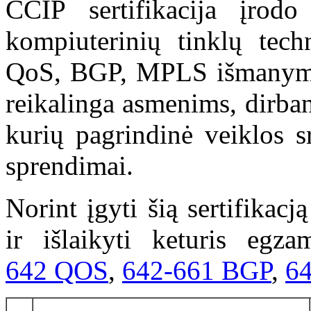
CCIP sertifikacija įrodo
kompiuterinių tinklų techn
QoS, BGP, MPLS išmanymą. 
reikalinga asmenims, dirba
kurių pagrindinė veiklos s
sprendimai.
Norint įgyti šią sertifikacj
ir išlaikyti keturis egza
642 QOS
,
642-661 BGP
,
6