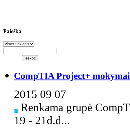
Paieška
CompTIA Project+ mokymai S
2015 09 07
Renkama grupė CompTI
19 - 21d.d...