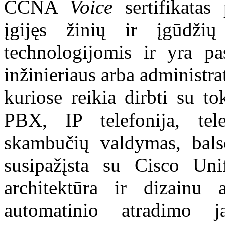
CCNA
Voice
sertifikatas
įgijęs žinių ir įgūdži
technologijomis ir yra pas
inžinieriaus arba administra
kuriose reikia dirbti su t
PBX, IP telefonija, tel
skambučių valdymas, balso 
susipažįsta su Cisco Un
architektūra ir dizainu
automatinio atradimo 