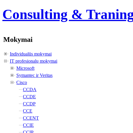
Consulting & Tranin
Mokymai
Individualūs mokymai
IT profesionalų mokymai
Microsoft
Symantec ir Veritas
Cisco
CCDA
CCDE
CCDP
CCE
CCENT
CCIE
CCIP