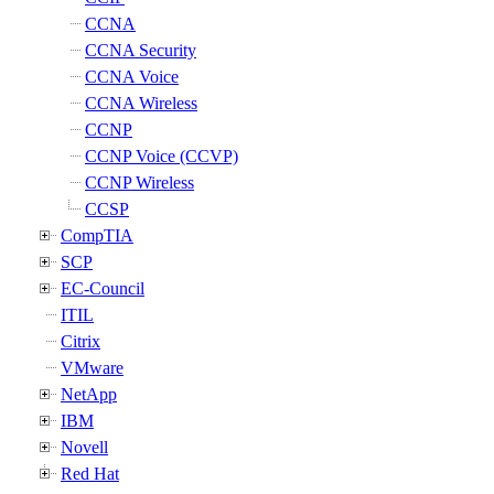
CCNA
CCNA Security
CCNA Voice
CCNA Wireless
CCNP
CCNP Voice (CCVP)
CCNP Wireless
CCSP
CompTIA
SCP
EC-Council
ITIL
Citrix
VMware
NetApp
IBM
Novell
Red Hat