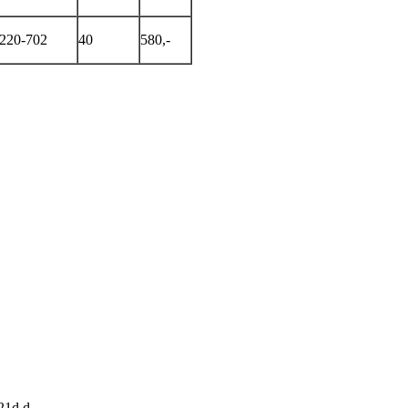
220-702
40
580,-
1d.d...