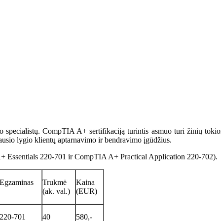
pecialistų. CompTIA A+ sertifikaciją turintis asmuo turi žinių tokiose
ausio lygio klientų aptarnavimo ir bendravimo įgūdžius.
A A+ Essentials 220-701 ir CompTIA A+ Practical Application 220-702).
Egzaminas
Trukmė
Kaina
(ak. val.)
(EUR)
220-701
40
580,-