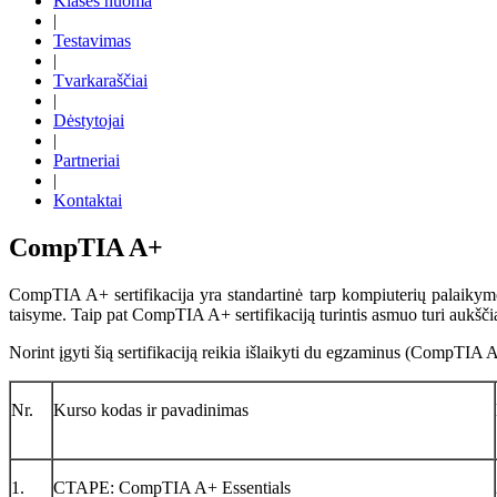
Klasės nuoma
|
Testavimas
|
Tvarkaraščiai
|
Dėstytojai
|
Partneriai
|
Kontaktai
CompTIA A+
CompTIA A+ sertifikacija yra standartinė tarp kompiuterių palaikymo s
taisyme. Taip pat CompTIA A+ sertifikaciją turintis asmuo turi aukšči
Norint įgyti šią sertifikaciją reikia išlaikyti du egzaminus (CompTI
Nr.
Kurso kodas ir pavadinimas
1.
CTAPE: CompTIA A+ Essentials