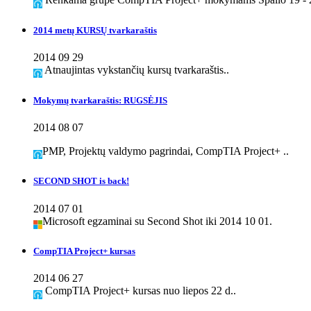
2014 metų KURSŲ tvarkaraštis
2014 09 29
Atnaujintas vykstančių kursų tvarkaraštis..
Mokymų tvarkaraštis: RUGSĖJIS
2014 08 07
PMP, Projektų valdymo pagrindai, CompTIA Project+ ..
SECOND SHOT is back!
2014 07 01
Microsoft egzaminai su Second Shot iki 2014 10 01.
CompTIA Project+ kursas
2014 06 27
CompTIA Project+ kursas nuo liepos 22 d..