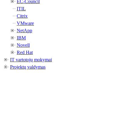
EC-Council
ITIL
Citrix
VMware
NetApp
IBM
Novell
Red Hat
IT vartotojų mokymai
Projektų valdymas