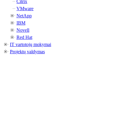
Citrix
VMware
NetApp
IBM
Novell
Red Hat
IT vartotojų mokymai
Projektų valdymas