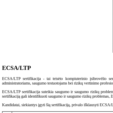
ECSA/LTP
ECSA/LTP sertifikacija - tai teisėto kompiuterinio įsibrovėlio se
administratoriams, saugumo testuotojams bei rizikų vertinimo profesi
ECSA/LTP sertifikacija suteikia saugumo ir saugumo rizikų problemų
sertifikaciją gali identifikuoti saugumo ir saugumo rizikų problemas, ži
Kandidatai, siekiantys įgyti šią sertifikaciją, privalo išklausyti ECS