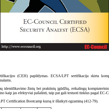
rtifikacijos (CEH) papildymas. ECSA/LPT sertifikacija skirta kompi
onalams.
 identifikavimo žinių bei praktinių įgūdžių, reikalingų kompiuterini
no kaip jas efektyviai pašalinti, taip pat gali testuoti tinklus pagal EC
A/LPT Certification Bootcamp kursą ir išlaikyti egzaminą (412-79).