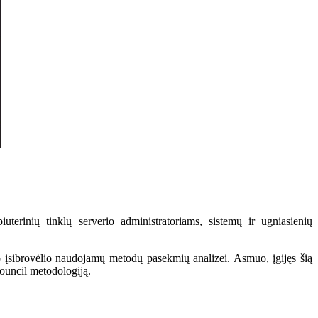
uterinių tinklų serverio administratoriams, sistemų ir ugniasienių
o įsibrovėlio naudojamų metodų pasekmių analizei. Asmuo, įgijęs šią
-Council metodologiją.