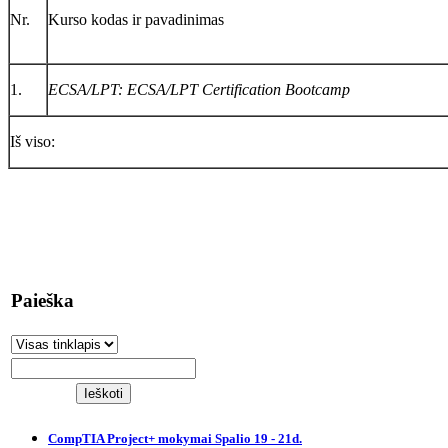
Nr.
Kurso kodas ir pavadinimas
1.
ECSA/LPT: ECSA/LPT Certification Bootcamp
Iš viso:
Paieška
CompTIA Project+ mokymai Spalio 19 - 21d.