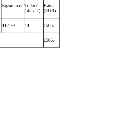
Egzaminas
Trukmė
Kaina
(ak. val.)
(EUR)
412-79
40
1506,-
1506,-