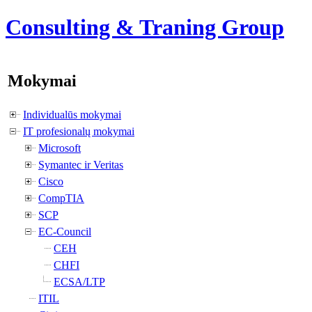
Consulting & Traning Group
Mokymai
Individualūs mokymai
IT profesionalų mokymai
Microsoft
Symantec ir Veritas
Cisco
CompTIA
SCP
EC-Council
CEH
CHFI
ECSA/LTP
ITIL