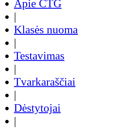
Apie CTG
|
Klasės nuoma
|
Testavimas
|
Tvarkaraščiai
|
Dėstytojai
|