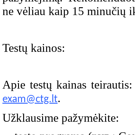
ne vėliau kaip 15 minučių i
Testų kainos:
Apie testų kainas teirauti
.
exam@ctg.lt
Užklausime pažymėkite: