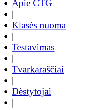
Apie CTG
|
Klasės nuoma
|
Testavimas
|
Tvarkaraščiai
|
Dėstytojai
|