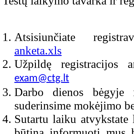
Testų laikymo tavarka ir regi
Atsisiunčiate regist
anketa.xls
Užpildę registracijos 
exam@ctg.lt
Darbo dienos bėgyje 
suderinsime mokėjimo bei
Sutartu laiku atvykstate 
būtina informuoti mus b