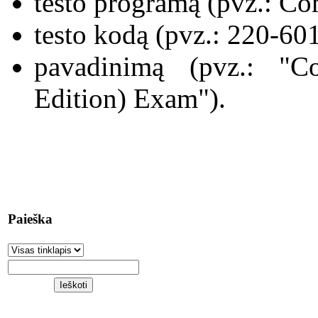
testo programą (pvz.: C
testo kodą (pvz.: 220-60
pavadinimą (pvz.: "
Edition) Exam").
Paieška