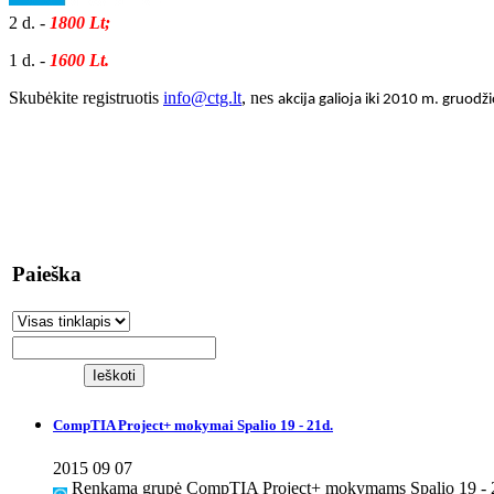
2 d. -
1800 Lt;
1 d. -
1600 Lt.
Skubėkite registruotis
info@ctg.lt
, nes
akcija galioja iki 2010 m. gruodži
Paieška
CompTIA Project+ mokymai Spalio 19 - 21d.
2015 09 07
Renkama grupė CompTIA Project+ mokymams Spalio 19 - 2