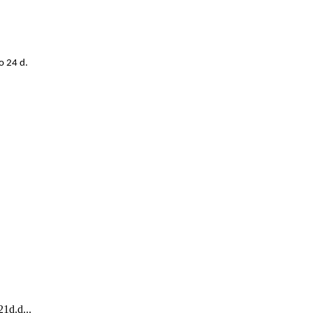
o 24 d.
1d.d...