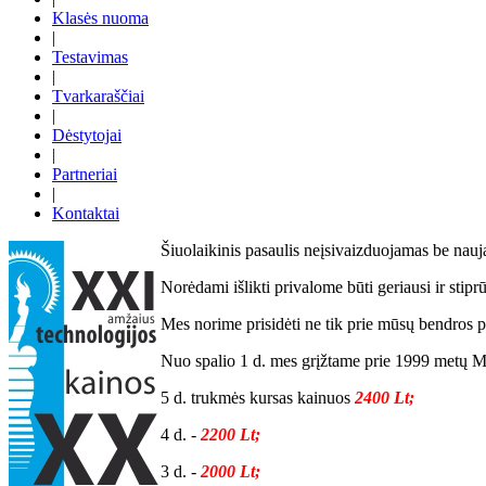
Klasės nuoma
|
Testavimas
|
Tvarkaraščiai
|
Dėstytojai
|
Partneriai
|
Kontaktai
Šiuolaikinis pasaulis neįsivaizduojamas be nauja
Norėdami išlikti privalome būti geriausi ir stipr
Mes norime prisidėti ne tik prie mūsų bendros p
Nuo spalio 1 d. mes grįžtame prie 1999 metų 
5 d. trukmės kursas kainuos
2400 Lt;
4 d. -
2200 Lt;
3 d. -
2000 Lt;