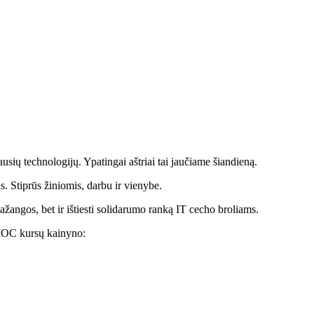
usių technologijų. Ypatingai aštriai tai jaučiame šiandieną.
ūs. Stiprūs žiniomis, darbu ir vienybe.
ažangos, bet ir ištiesti solidarumo ranką IT cecho broliams.
MOC kursų kainyno: