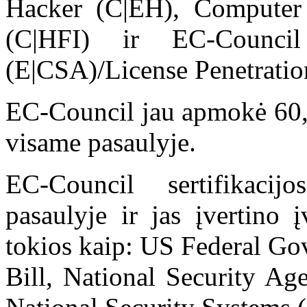
Hacker (C|EH), Computer 
(C|HFI) ir EC-Council
(E|CSA)/License Penetration
EC-Council jau apmokė 60,0
visame pasaulyje.
EC-Council sertifikaci
pasaulyje ir jas įvertino į
tokios kaip: US Federal G
Bill, National Security A