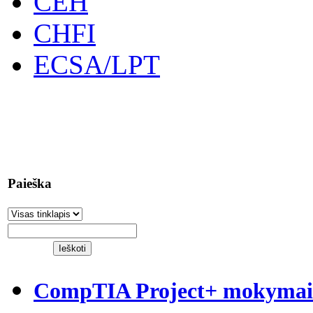
CEH
CHFI
ECSA/LPT
Paieška
CompTIA Project+ mokymai S