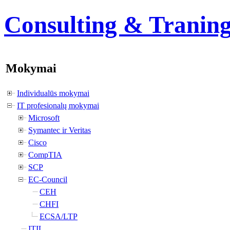
Consulting & Tranin
Mokymai
Individualūs mokymai
IT profesionalų mokymai
Microsoft
Symantec ir Veritas
Cisco
CompTIA
SCP
EC-Council
CEH
CHFI
ECSA/LTP
ITIL